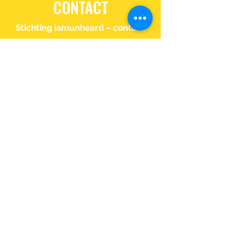
CONTACT
Stichting iamunheard – contact
Bilderdijkstraat 200-2
1053 LE Amsterdam
Jerrald@iamunheard.com
RSIN:
860996773
Ben jij of ken jij uitzonderlijk
muzikaal talent? Mail dan naar
jerrald@iamunheard.com
.
Copyright (un)heard. – Alle rechten
voorbehouden
©2022
door iamunheard. Met trots gemaakt met